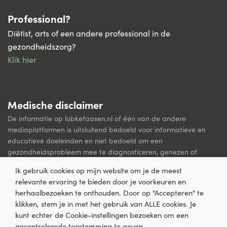
Professional?
Diëtist, arts of een andere professional in de
gezondheidszorg?
Klik hier
Medische disclaimer
De informatie op lobkefaasen.nl of één van de andere
mediaplatformen is uitsluitend bedoeld voor informatieve en
educatieve doeleinden en niet bedoeld om een
gezondheidsprobleem mee te diagnosticeren, genezen of
behandelen. Raadpleeg een arts of medisch specialist voordat
Ik gebruik cookies op mijn website om je de meest
je zelfstandig wijzigingen aanbrengt in je huidige dieet en
relevante ervaring te bieden door je voorkeuren en
levensstijl.
herhaalbezoeken te onthouden. Door op "Accepteren" te
klikken, stem je in met het gebruik van ALLE cookies. Je
kunt echter de Cookie-instellingen bezoeken om een
gecontroleerde toestemming te geven.