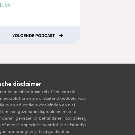
Tube
VOLGENDE
PODCAST
che disclaimer
rmatie op lobkefaasen.nl of één van de
mediaplatformen is uitsluitend bedoeld voor
tieve en educatieve doeleinden en niet
d om een gezondheidsprobleem mee te
ticeren, genezen of behandelen. Raadpleeg
s of medisch specialist voordat je zelfstandig
ngen aanbrengt in je huidige dieet en