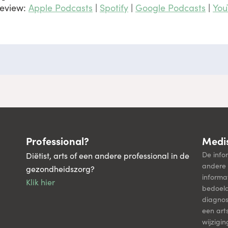
review:
Apple Podcasts
|
Spotify
|
Google Podcasts
|
You
Professional?
Medis
De info
Diëtist, arts of een andere professional in de
andere 
gezondheidszorg?
informa
Klik hier
bedoel
diagnos
een art
wijzigi