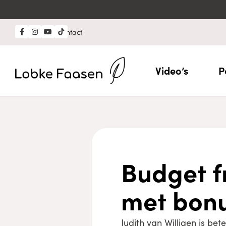
Professional?
Contact
Video’s
P
Budget f
met bonu
Judith van Willigen is be