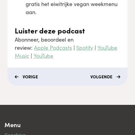
gratis het eiwitrijke vegan weekmenu
aan.
Luister deze podcast
Abonneer, beoordeel en
review:
Apple Podcasts
|
Spotify
|
YouTube
Music
|
YouTube
VORIGE
VOLGENDE
Menu
Coaching