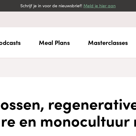
Schrijf je in voor de nieuwsbrief!
Meld je hier aan
odcasts
Meal Plans
Masterclasses
ossen, regenerativ
ure en monocultuur