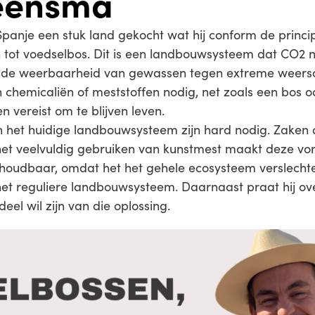
teensma
Spanje een stuk land gekocht wat hij conform de princi
 tot voedselbos. Dit is een landbouwsysteem dat CO2 ne
 en de weerbaarheid van gewassen tegen extreme wee
n chemicaliën of meststoffen nodig, net zoals een bos o
n vereist om te blijven leven.
n het huidige landbouwsysteem zijn hard nodig. Zaken 
 het veelvuldig gebruiken van kunstmest maakt deze v
nhoudbaar, omdat het het gehele ecosysteem verslechte
het reguliere landbouwsysteem. Daarnaast praat hij ov
eel wil zijn van die oplossing.