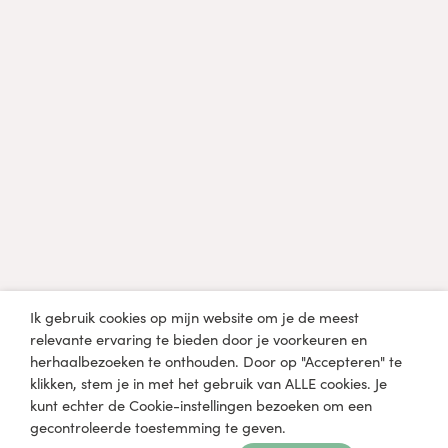
Professional?
Diëtist, arts of een andere professional in de
gezondheidszorg?
Klik hier
Medische disclaimer
De informatie op lobkefaasen.nl of één van de andere
mediaplatformen is uitsluitend bedoeld voor informatieve en
educatieve doeleinden en niet bedoeld om een
gezondheidsprobleem mee te diagnosticeren, genezen of
behandelen. Raadpleeg een arts of medisch specialist voordat
Ik gebruik cookies op mijn website om je de meest
je zelfstandig wijzigingen aanbrengt in je huidige dieet en
relevante ervaring te bieden door je voorkeuren en
levensstijl.
herhaalbezoeken te onthouden. Door op "Accepteren" te
klikken, stem je in met het gebruik van ALLE cookies. Je
kunt echter de Cookie-instellingen bezoeken om een
gecontroleerde toestemming te geven.