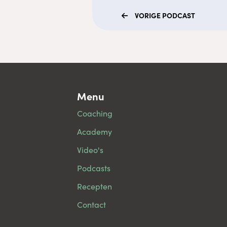
VORIGE
PODCAST
Menu
Coaching
Academy
Video's
Podcasts
Recepten
Contact