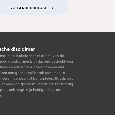
VOLGENDE
PODCAST
che disclaimer
rmatie op lobkefaasen.nl of één van de
mediaplatformen is uitsluitend bedoeld voor
tieve en educatieve doeleinden en niet
d om een gezondheidsprobleem mee te
ticeren, genezen of behandelen. Raadpleeg
s of medisch specialist voordat je zelfstandig
ngen aanbrengt in je huidige dieet en
jl.