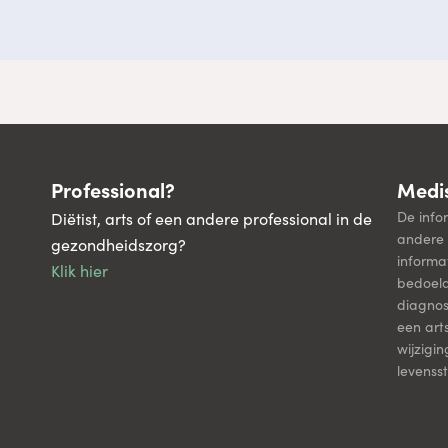
Professional?
Medis
De info
Diëtist, arts of een andere professional in de
andere 
gezondheidszorg?
informa
Klik hier
bedoel
diagnos
een art
wijzigi
levenssti