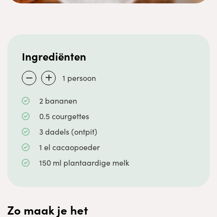
Ingrediënten
1
persoon
2
bananen
0.5
courgettes
3
dadels
(ontpit)
1
el
cacaopoeder
150
ml
plantaardige melk
Zo maak je het