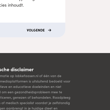
cies inhoudt.
VOLGENDE
che disclaimer
rmatie op lobkefaasen.nl of één van de
mediaplatformen is uitsluitend bedoeld voor
tieve en educatieve doeleinden en niet
d om een gezondheidsprobleem mee te
ticeren, genezen of behandelen. Raadpleeg
s of medisch specialist voordat je zelfstandig
ngen aanbrengt in je huidige dieet en