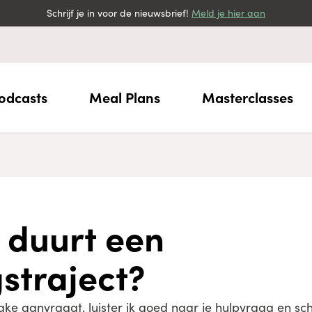
Schrijf je in voor de nieuwsbrief!
Meld je hier aan
odcasts
Meal Plans
Masterclasses
 duurt een
straject?
ntake aanvraagt, luister ik goed naar je hulpvraag en sch