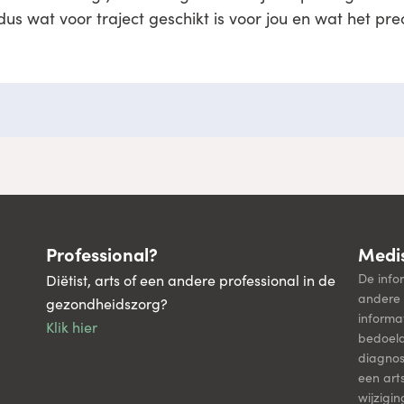
dus wat voor traject geschikt is voor jou en wat het pre
Professional?
Medis
De info
Diëtist, arts of een andere professional in de
andere 
gezondheidszorg?
informa
Klik hier
bedoel
diagnos
een art
wijzigi