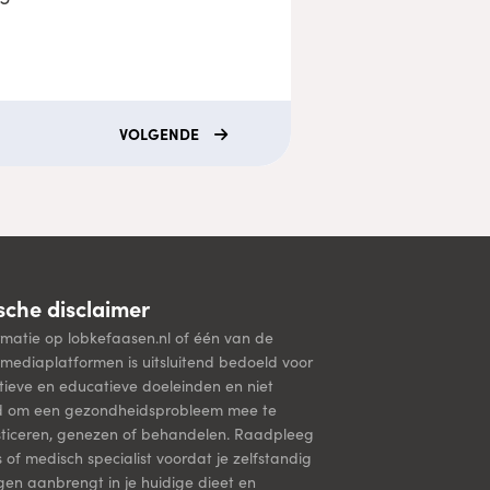
VOLGENDE
che disclaimer
rmatie op lobkefaasen.nl of één van de
mediaplatformen is uitsluitend bedoeld voor
tieve en educatieve doeleinden en niet
d om een gezondheidsprobleem mee te
ticeren, genezen of behandelen. Raadpleeg
s of medisch specialist voordat je zelfstandig
ngen aanbrengt in je huidige dieet en