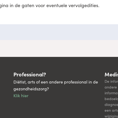
na in de gaten voor eventuele vervolgedities.
Professional?
Medis
De info
Diëtist, arts of een andere professional in de
andere 
gezondheidszorg?
informa
Klik hier
bedoel
diagnos
een art
wijzigi