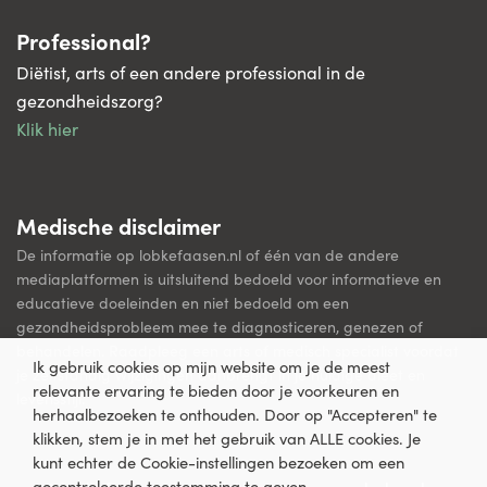
Professional?
Diëtist, arts of een andere professional in de
gezondheidszorg?
Klik hier
Medische disclaimer
De informatie op lobkefaasen.nl of één van de andere
mediaplatformen is uitsluitend bedoeld voor informatieve en
educatieve doeleinden en niet bedoeld om een
gezondheidsprobleem mee te diagnosticeren, genezen of
behandelen. Raadpleeg een arts of medisch specialist voordat
Ik gebruik cookies op mijn website om je de meest
je zelfstandig wijzigingen aanbrengt in je huidige dieet en
relevante ervaring te bieden door je voorkeuren en
levensstijl.
herhaalbezoeken te onthouden. Door op "Accepteren" te
klikken, stem je in met het gebruik van ALLE cookies. Je
kunt echter de Cookie-instellingen bezoeken om een
gecontroleerde toestemming te geven.