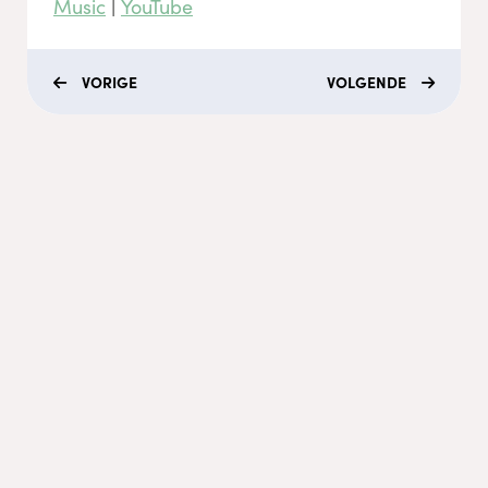
Music
|
YouTube
VORIGE
VOLGENDE
Menu
Coaching
Academy
Video's
Podcasts
Recepten