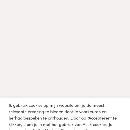
Professional?
Diëtist, arts of een andere professional in de
gezondheidszorg?
Klik hier
Medische disclaimer
De informatie op lobkefaasen.nl of één van de andere
mediaplatformen is uitsluitend bedoeld voor informatieve en
educatieve doeleinden en niet bedoeld om een
gezondheidsprobleem mee te diagnosticeren, genezen of
behandelen. Raadpleeg een arts of medisch specialist voordat
Ik gebruik cookies op mijn website om je de meest
je zelfstandig wijzigingen aanbrengt in je huidige dieet en
relevante ervaring te bieden door je voorkeuren en
levensstijl.
herhaalbezoeken te onthouden. Door op "Accepteren" te
klikken, stem je in met het gebruik van ALLE cookies. Je