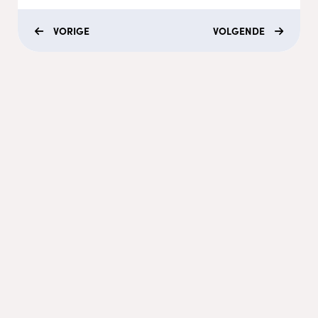
VORIGE
VOLGENDE
Menu
Coaching
Academy
Video's
Podcasts
Recepten
Contact