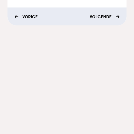
VORIGE
VOLGENDE
Menu
Coaching
Academy
Video's
Podcasts
Recepten
Contact