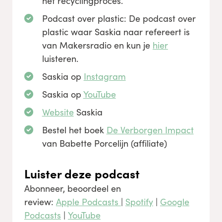
het recyclingproces.
Podcast over plastic: De podcast over
plastic waar Saskia naar refereert is
van Makersradio en kun je
hier
luisteren.
Saskia op
Instagram
Saskia op
YouTube
Website
Saskia
Bestel het boek
De Verborgen Impact
van Babette Porcelijn (affiliate)
Luister deze podcast
Abonneer, beoordeel en
review:
Apple Podcasts
|
Spotify
|
Google
Podcasts
|
YouTube