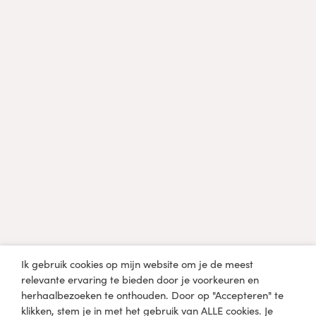
Professional?
Diëtist, arts of een andere professional in de
gezondheidszorg?
Klik hier
Medische disclaimer
De informatie op lobkefaasen.nl of één van de andere
mediaplatformen is uitsluitend bedoeld voor informatieve en
educatieve doeleinden en niet bedoeld om een
gezondheidsprobleem mee te diagnosticeren, genezen of
behandelen. Raadpleeg een arts of medisch specialist voordat
Ik gebruik cookies op mijn website om je de meest
je zelfstandig wijzigingen aanbrengt in je huidige dieet en
relevante ervaring te bieden door je voorkeuren en
levensstijl.
herhaalbezoeken te onthouden. Door op "Accepteren" te
klikken, stem je in met het gebruik van ALLE cookies. Je