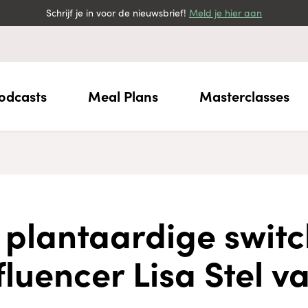
Schrijf je in voor de nieuwsbrief!
Meld je hier aan
odcasts
Meal Plans
Masterclasses
plantaardige switc
luencer Lisa Stel v