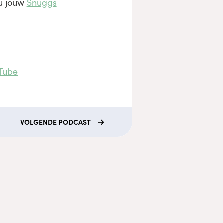
nu jouw
Snuggs
Tube
VOLGENDE
PODCAST
che disclaimer
rmatie op lobkefaasen.nl of één van de