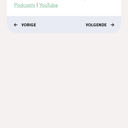
Podcasts
|
YouTube
VORIGE
VOLGENDE
Menu
Coaching
Academy
Video's
Podcasts
Recepten