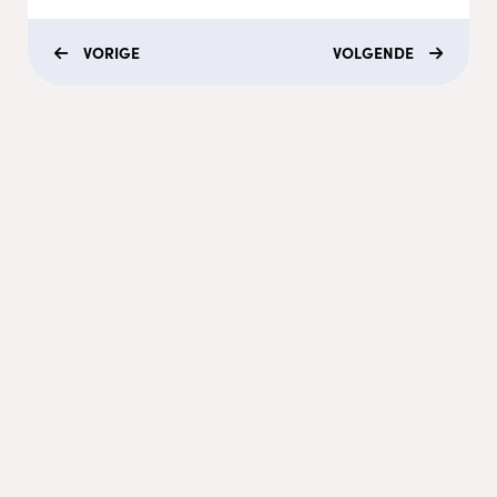
VORIGE
VOLGENDE
Menu
Coaching
Academy
Video's
Podcasts
Recepten
Contact