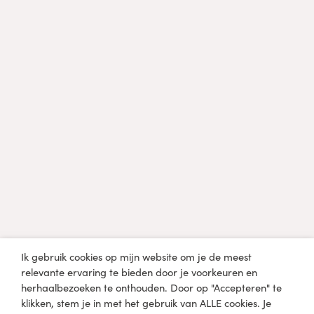
Professional?
Diëtist, arts of een andere professional in de
gezondheidszorg?
Klik hier
Medische disclaimer
De informatie op lobkefaasen.nl of één van de andere
mediaplatformen is uitsluitend bedoeld voor informatieve en
educatieve doeleinden en niet bedoeld om een
gezondheidsprobleem mee te diagnosticeren, genezen of
behandelen. Raadpleeg een arts of medisch specialist voordat
Ik gebruik cookies op mijn website om je de meest
je zelfstandig wijzigingen aanbrengt in je huidige dieet en
relevante ervaring te bieden door je voorkeuren en
levensstijl.
herhaalbezoeken te onthouden. Door op "Accepteren" te
klikken, stem je in met het gebruik van ALLE cookies. Je