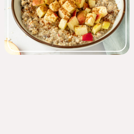
Ingrediënten
1
kom
60
g
havermout
150
ml
plantaardige melk
1
appel