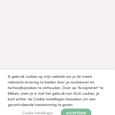
Diëtist, arts of een andere professional in de
gezondheidszorg?
Klik hier
Medische disclaimer
De informatie op lobkefaasen.nl of één van de andere
mediaplatformen is uitsluitend bedoeld voor informatieve en
educatieve doeleinden en niet bedoeld om een
gezondheidsprobleem mee te diagnosticeren, genezen of
behandelen. Raadpleeg een arts of medisch specialist voordat
Ik gebruik cookies op mijn website om je de meest
je zelfstandig wijzigingen aanbrengt in je huidige dieet en
relevante ervaring te bieden door je voorkeuren en
levensstijl.
herhaalbezoeken te onthouden. Door op "Accepteren" te
klikken, stem je in met het gebruik van ALLE cookies. Je
kunt echter de Cookie-instellingen bezoeken om een
gecontroleerde toestemming te geven.
Cookies
Privacy
Cookie instellingen
ACCEPTEREN