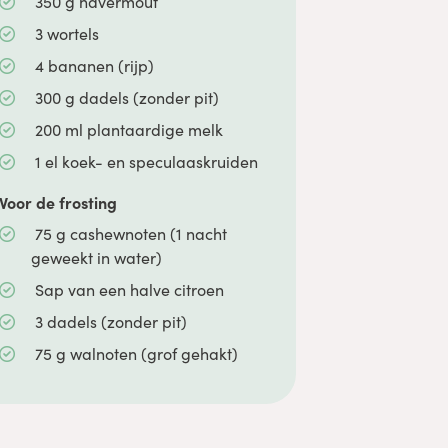
350
g
havermout
3
wortels
4
bananen
(rijp)
300
g
dadels
(zonder pit)
200
ml
plantaardige melk
1
el
koek- en speculaaskruiden
Voor de frosting
75
g
cashewnoten
(1 nacht
geweekt in water)
Sap van een halve citroen
3
dadels
(zonder pit)
75
g
walnoten
(grof gehakt)