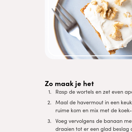
Zo maak je het
Rasp de wortels en zet even apa
Maal de havermout in een keuke
ruime kom en mix met de koek-
Voeg vervolgens de banaan met
draaien tot er een glad beslag