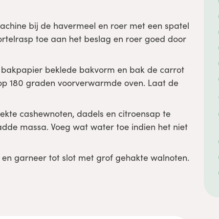
chine bij de havermeel en roer met een spatel
rtelrasp toe aan het beslag en roer goed door
t bakpapier beklede bakvorm en bak de carrot
n op 180 graden voorverwarmde oven. Laat de
ekte cashewnoten, dadels en citroensap te
adde massa. Voeg wat water toe indien het niet
 en garneer tot slot met grof gehakte walnoten.
el
cookies om de inhoud te bekijken.