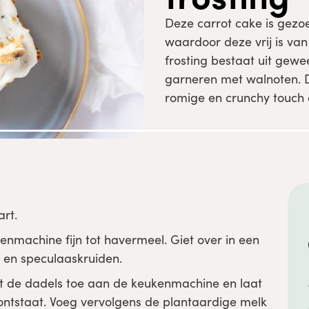
Deze carrot cake is gez
waardoor deze vrij is van
frosting bestaat uit gew
garneren met walnoten. D
romige en crunchy touch 
rt.
nmachine fijn tot havermeel. Giet over in een
 en speculaaskruiden.
 de dadels toe aan de keukenmachine en laat
 ontstaat. Voeg vervolgens de plantaardige melk