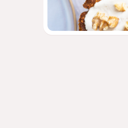
Menu
Coaching
Academy
Video's
Podcasts