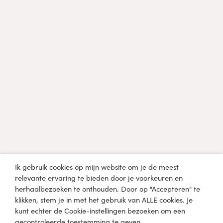
Professional?
Diëtist, arts of een andere professional in de
gezondheidszorg?
Klik hier
Medische disclaimer
De informatie op lobkefaasen.nl of één van de andere
mediaplatformen is uitsluitend bedoeld voor informatieve en
educatieve doeleinden en niet bedoeld om een
gezondheidsprobleem mee te diagnosticeren, genezen of
behandelen. Raadpleeg een arts of medisch specialist voordat
Ik gebruik cookies op mijn website om je de meest
je zelfstandig wijzigingen aanbrengt in je huidige dieet en
relevante ervaring te bieden door je voorkeuren en
levensstijl.
herhaalbezoeken te onthouden. Door op "Accepteren" te
klikken, stem je in met het gebruik van ALLE cookies. Je
kunt echter de Cookie-instellingen bezoeken om een
gecontroleerde toestemming te geven.