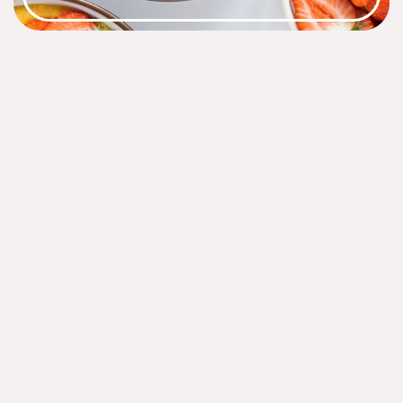
Ingrediënten
2
personen
2
sinaasappels
2
bananen
1
mango
2
wortels
(rauw)
Voor de topping
1
hand
blauwe bessen
1
hand
aardbeien