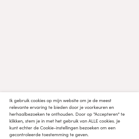
Professional?
Diëtist, arts of een andere professional in de
gezondheidszorg?
Klik hier
Medische disclaimer
De informatie op lobkefaasen.nl of één van de andere
mediaplatformen is uitsluitend bedoeld voor informatieve en
educatieve doeleinden en niet bedoeld om een
gezondheidsprobleem mee te diagnosticeren, genezen of
behandelen. Raadpleeg een arts of medisch specialist voordat
Ik gebruik cookies op mijn website om je de meest
je zelfstandig wijzigingen aanbrengt in je huidige dieet en
relevante ervaring te bieden door je voorkeuren en
levensstijl.
herhaalbezoeken te onthouden. Door op "Accepteren" te
klikken, stem je in met het gebruik van ALLE cookies. Je
kunt echter de Cookie-instellingen bezoeken om een
gecontroleerde toestemming te geven.