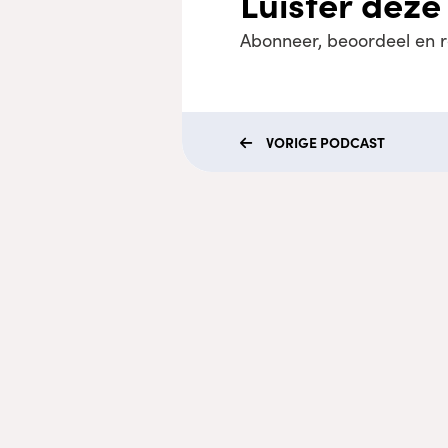
Luister deze
Abonneer, beoordeel en 
VORIGE
PODCAST
Menu
Coaching
Academy
Video's
Podcasts