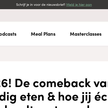
Schrijf je in voor de nieuwsbrief!
Meld je hier aan
odcasts
Meal Plans
Masterclasses
26! De comeback va
ig eten & hoe jij éc