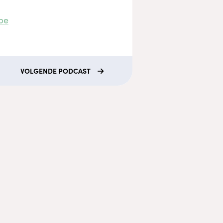
be
VOLGENDE
PODCAST
che disclaimer
rmatie op lobkefaasen.nl of één van de
mediaplatformen is uitsluitend bedoeld voor
tieve en educatieve doeleinden en niet
d om een gezondheidsprobleem mee te
ticeren, genezen of behandelen. Raadpleeg
s of medisch specialist voordat je zelfstandig