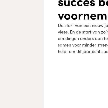
succes b
voornem
De start van een nieuw j
vlees. En de start van z
om dingen anders aan te 
samen voor minder streng,
helpt om dit jaar écht s