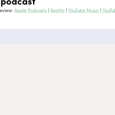
 podcast
review:
Apple Podcasts
|
Spotify
|
YouTube Music
|
YouTu
Professional?
Medis
De info
Diëtist, arts of een andere professional in de
andere 
gezondheidszorg?
informa
Klik hier
bedoel
diagnos
een art